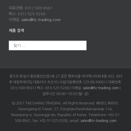
대표전화: 031) 508-9561
팩스: 031) 525-5200
이메일:
sales@tc-trading.com
제품 검색
경기도 화성시 동탄첨단산업1로 27 금강 펜트리움 아이엑스타워 B동 932, 933
호 태창트레이딩 대표이사 조진석 | 사업자등록번호 123-09-39081 | 대표번호:
031) 508-9561 | 팩스: 031) 525-5200 | 이메일:
sales@tc-trading.com
|
업무시간 09:00~18:30 (월~금)
© 2021 TAECHANG TRADING. All Rights Reserved. #B932,#B933,
Geumgang IX Tower, 27, Dongtancheomdansaneop 1-ro,
Hwaseong-si, Gyeonggi-do, Republic of Korea. Telephone: +82-31-
508-9561, fax: +82-31-525-5200, email:
sales@tc-trading.com